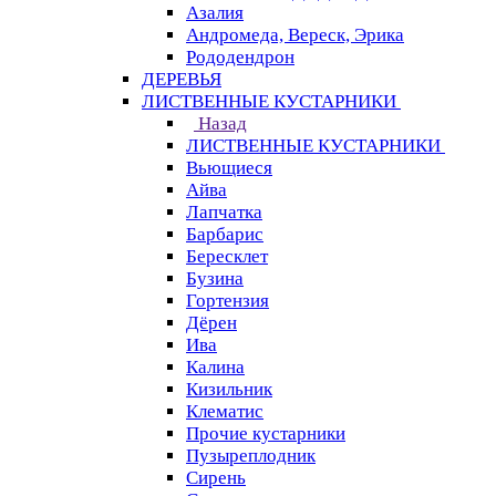
Азалия
Андромеда, Вереск, Эрика
Рододендрон
ДЕРЕВЬЯ
ЛИСТВЕННЫЕ КУСТАРНИКИ
Назад
ЛИСТВЕННЫЕ КУСТАРНИКИ
Вьющиеся
Айва
Лапчатка
Барбарис
Бересклет
Бузина
Гортензия
Дёрен
Ива
Калина
Кизильник
Клематис
Прочие кустарники
Пузыреплодник
Сирень