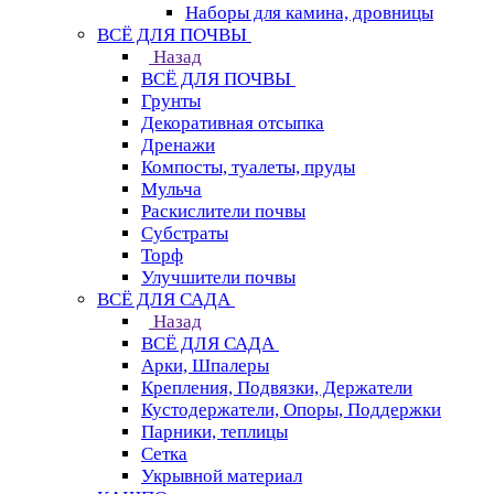
Наборы для камина, дровницы
ВСЁ ДЛЯ ПОЧВЫ
Назад
ВСЁ ДЛЯ ПОЧВЫ
Грунты
Декоративная отсыпка
Дренажи
Компосты, туалеты, пруды
Мульча
Раскислители почвы
Субстраты
Торф
Улучшители почвы
ВСЁ ДЛЯ САДА
Назад
ВСЁ ДЛЯ САДА
Арки, Шпалеры
Крепления, Подвязки, Держатели
Кустодержатели, Опоры, Поддержки
Парники, теплицы
Сетка
Укрывной материал