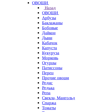
ОВОЩИ
Назад
ОВОЩИ
Арбузы
Баклажаны
Бобовые
Дайкон
Дыни
Кабачок
Капуста
Кукуруза
Морковь
Огурцы
Патиссоны
Перец
Прочие овощи
Редис
Редька
Репа
Свекла, Мангольд
Спаржа
Томаты