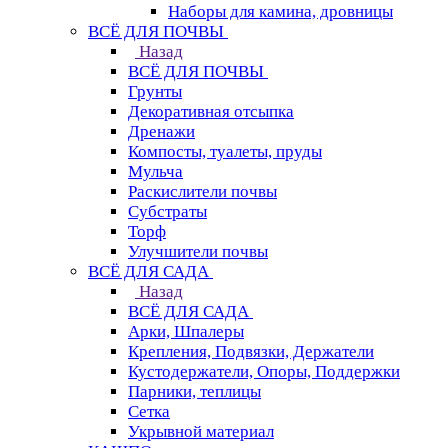
Наборы для камина, дровницы
ВСЁ ДЛЯ ПОЧВЫ
Назад
ВСЁ ДЛЯ ПОЧВЫ
Грунты
Декоративная отсыпка
Дренажи
Компосты, туалеты, пруды
Мульча
Раскислители почвы
Субстраты
Торф
Улучшители почвы
ВСЁ ДЛЯ САДА
Назад
ВСЁ ДЛЯ САДА
Арки, Шпалеры
Крепления, Подвязки, Держатели
Кустодержатели, Опоры, Поддержки
Парники, теплицы
Сетка
Укрывной материал