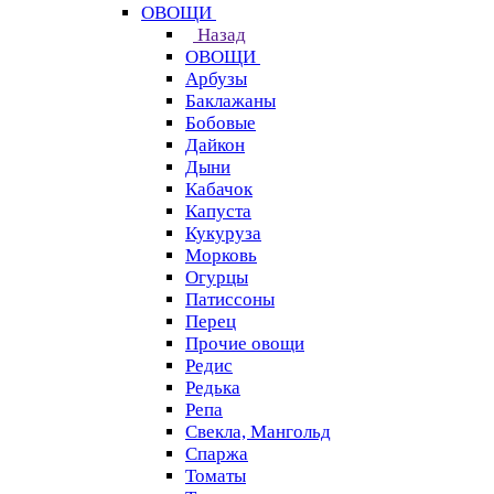
ОВОЩИ
Назад
ОВОЩИ
Арбузы
Баклажаны
Бобовые
Дайкон
Дыни
Кабачок
Капуста
Кукуруза
Морковь
Огурцы
Патиссоны
Перец
Прочие овощи
Редис
Редька
Репа
Свекла, Мангольд
Спаржа
Томаты