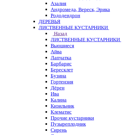
Азалия
Андромеда, Вереск, Эрика
Рододендрон
ДЕРЕВЬЯ
ЛИСТВЕННЫЕ КУСТАРНИКИ
Назад
ЛИСТВЕННЫЕ КУСТАРНИКИ
Вьющиеся
Айва
Лапчатка
Барбарис
Бересклет
Бузина
Гортензия
Дёрен
Ива
Калина
Кизильник
Клематис
Прочие кустарники
Пузыреплодник
Сирень