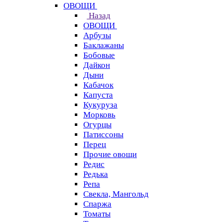
ОВОЩИ
Назад
ОВОЩИ
Арбузы
Баклажаны
Бобовые
Дайкон
Дыни
Кабачок
Капуста
Кукуруза
Морковь
Огурцы
Патиссоны
Перец
Прочие овощи
Редис
Редька
Репа
Свекла, Мангольд
Спаржа
Томаты