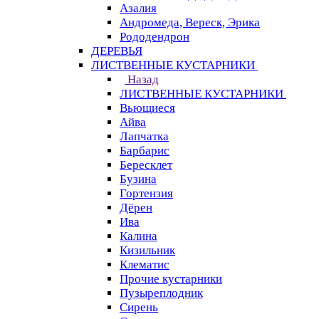
Азалия
Андромеда, Вереск, Эрика
Рододендрон
ДЕРЕВЬЯ
ЛИСТВЕННЫЕ КУСТАРНИКИ
Назад
ЛИСТВЕННЫЕ КУСТАРНИКИ
Вьющиеся
Айва
Лапчатка
Барбарис
Бересклет
Бузина
Гортензия
Дёрен
Ива
Калина
Кизильник
Клематис
Прочие кустарники
Пузыреплодник
Сирень