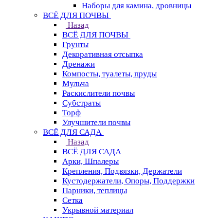
Наборы для камина, дровницы
ВСЁ ДЛЯ ПОЧВЫ
Назад
ВСЁ ДЛЯ ПОЧВЫ
Грунты
Декоративная отсыпка
Дренажи
Компосты, туалеты, пруды
Мульча
Раскислители почвы
Субстраты
Торф
Улучшители почвы
ВСЁ ДЛЯ САДА
Назад
ВСЁ ДЛЯ САДА
Арки, Шпалеры
Крепления, Подвязки, Держатели
Кустодержатели, Опоры, Поддержки
Парники, теплицы
Сетка
Укрывной материал