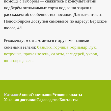
помощь с выбором — свяжитесь с консультантами,
подберём оптимальные сорта под ваши задачи и
расскажем об особенностях посадки. Для клиентов из
Новосибирска доступен самовывоз по адресу: Бердское
шоссе, 4/1.
Рекомендуем ознакомиться с другими нашими
семенами зелени:
базилик
,
горчица
,
кориандр
,
лук
,
петрушка
,
прочая зелень
,
салаты
,
сельдерей
,
укроп
,
шпинат
,
щавель
.
Каталог
Акции
О компании
Условия оплаты
Условия доставки
Садоводство
Контакты