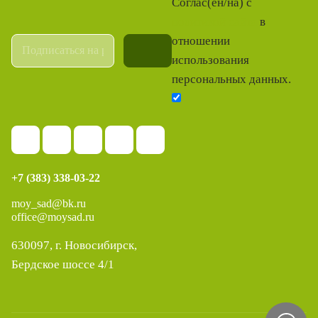
Соглас(ен/на) с
политикой сайта
в
отношении
использования
персональных данных.
+7 (383) 338-03-22
moy_sad@bk.ru
office@moysad.ru
630097, г. Новосибирск,
Бердское шоссе 4/1