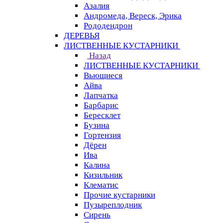
Азалия
Андромеда, Вереск, Эрика
Рододендрон
ДЕРЕВЬЯ
ЛИСТВЕННЫЕ КУСТАРНИКИ
Назад
ЛИСТВЕННЫЕ КУСТАРНИКИ
Вьющиеся
Айва
Лапчатка
Барбарис
Бересклет
Бузина
Гортензия
Дёрен
Ива
Калина
Кизильник
Клематис
Прочие кустарники
Пузыреплодник
Сирень