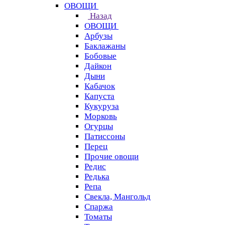
ОВОЩИ
Назад
ОВОЩИ
Арбузы
Баклажаны
Бобовые
Дайкон
Дыни
Кабачок
Капуста
Кукуруза
Морковь
Огурцы
Патиссоны
Перец
Прочие овощи
Редис
Редька
Репа
Свекла, Мангольд
Спаржа
Томаты