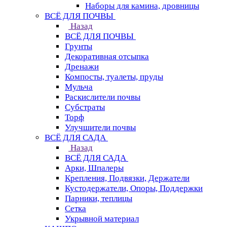
Наборы для камина, дровницы
ВСЁ ДЛЯ ПОЧВЫ
Назад
ВСЁ ДЛЯ ПОЧВЫ
Грунты
Декоративная отсыпка
Дренажи
Компосты, туалеты, пруды
Мульча
Раскислители почвы
Субстраты
Торф
Улучшители почвы
ВСЁ ДЛЯ САДА
Назад
ВСЁ ДЛЯ САДА
Арки, Шпалеры
Крепления, Подвязки, Держатели
Кустодержатели, Опоры, Поддержки
Парники, теплицы
Сетка
Укрывной материал