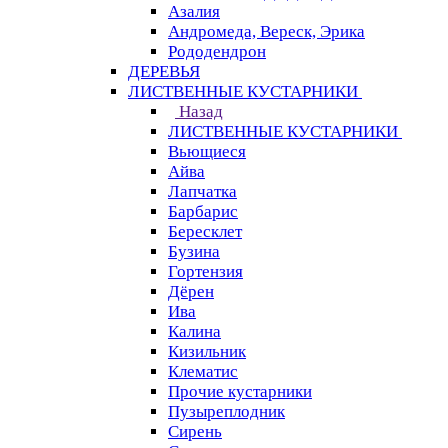
Азалия
Андромеда, Вереск, Эрика
Рододендрон
ДЕРЕВЬЯ
ЛИСТВЕННЫЕ КУСТАРНИКИ
Назад
ЛИСТВЕННЫЕ КУСТАРНИКИ
Вьющиеся
Айва
Лапчатка
Барбарис
Бересклет
Бузина
Гортензия
Дёрен
Ива
Калина
Кизильник
Клематис
Прочие кустарники
Пузыреплодник
Сирень