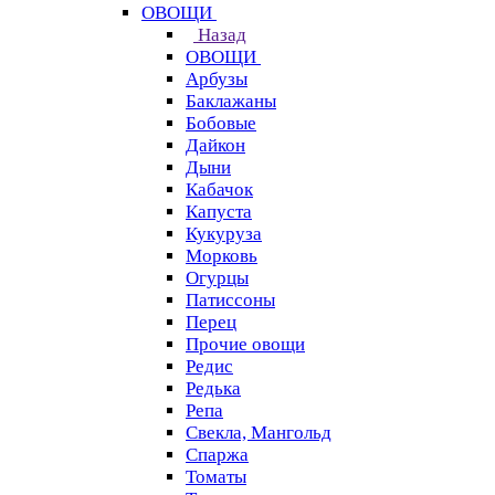
ОВОЩИ
Назад
ОВОЩИ
Арбузы
Баклажаны
Бобовые
Дайкон
Дыни
Кабачок
Капуста
Кукуруза
Морковь
Огурцы
Патиссоны
Перец
Прочие овощи
Редис
Редька
Репа
Свекла, Мангольд
Спаржа
Томаты