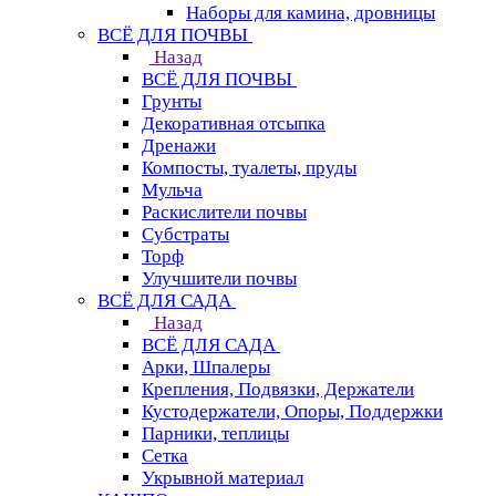
Наборы для камина, дровницы
ВСЁ ДЛЯ ПОЧВЫ
Назад
ВСЁ ДЛЯ ПОЧВЫ
Грунты
Декоративная отсыпка
Дренажи
Компосты, туалеты, пруды
Мульча
Раскислители почвы
Субстраты
Торф
Улучшители почвы
ВСЁ ДЛЯ САДА
Назад
ВСЁ ДЛЯ САДА
Арки, Шпалеры
Крепления, Подвязки, Держатели
Кустодержатели, Опоры, Поддержки
Парники, теплицы
Сетка
Укрывной материал