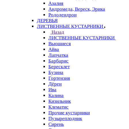
Азалия
Андромеда, Вереск, Эрика
Рододендрон
ДЕРЕВЬЯ
ЛИСТВЕННЫЕ КУСТАРНИКИ
Назад
ЛИСТВЕННЫЕ КУСТАРНИКИ
Вьющиеся
Айва
Лапчатка
Барбарис
Бересклет
Бузина
Гортензия
Дёрен
Ива
Калина
Кизильник
Клематис
Прочие кустарники
Пузыреплодник
Сирень