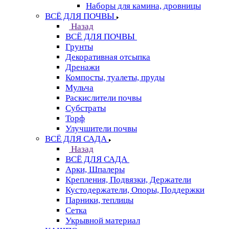
Наборы для камина, дровницы
ВСЁ ДЛЯ ПОЧВЫ
Назад
ВСЁ ДЛЯ ПОЧВЫ
Грунты
Декоративная отсыпка
Дренажи
Компосты, туалеты, пруды
Мульча
Раскислители почвы
Субстраты
Торф
Улучшители почвы
ВСЁ ДЛЯ САДА
Назад
ВСЁ ДЛЯ САДА
Арки, Шпалеры
Крепления, Подвязки, Держатели
Кустодержатели, Опоры, Поддержки
Парники, теплицы
Сетка
Укрывной материал