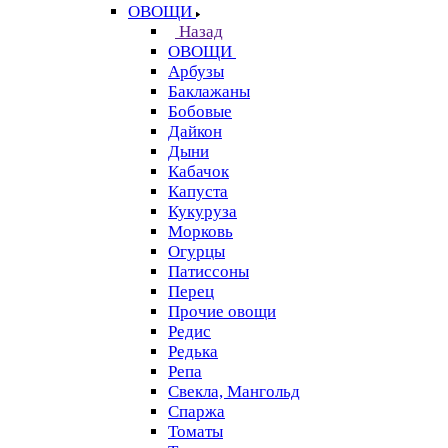
ОВОЩИ
Назад
ОВОЩИ
Арбузы
Баклажаны
Бобовые
Дайкон
Дыни
Кабачок
Капуста
Кукуруза
Морковь
Огурцы
Патиссоны
Перец
Прочие овощи
Редис
Редька
Репа
Свекла, Мангольд
Спаржа
Томаты