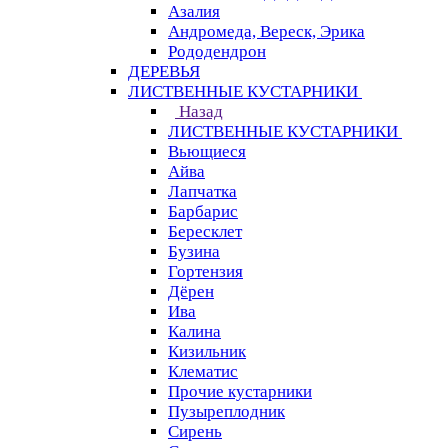
Азалия
Андромеда, Вереск, Эрика
Рододендрон
ДЕРЕВЬЯ
ЛИСТВЕННЫЕ КУСТАРНИКИ
Назад
ЛИСТВЕННЫЕ КУСТАРНИКИ
Вьющиеся
Айва
Лапчатка
Барбарис
Бересклет
Бузина
Гортензия
Дёрен
Ива
Калина
Кизильник
Клематис
Прочие кустарники
Пузыреплодник
Сирень