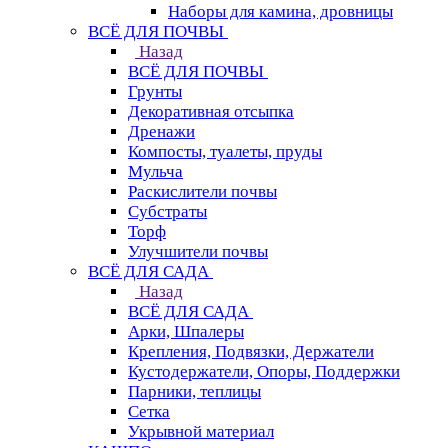
Наборы для камина, дровницы
ВСЁ ДЛЯ ПОЧВЫ
Назад
ВСЁ ДЛЯ ПОЧВЫ
Грунты
Декоративная отсыпка
Дренажи
Компосты, туалеты, пруды
Мульча
Раскислители почвы
Субстраты
Торф
Улучшители почвы
ВСЁ ДЛЯ САДА
Назад
ВСЁ ДЛЯ САДА
Арки, Шпалеры
Крепления, Подвязки, Держатели
Кустодержатели, Опоры, Поддержки
Парники, теплицы
Сетка
Укрывной материал