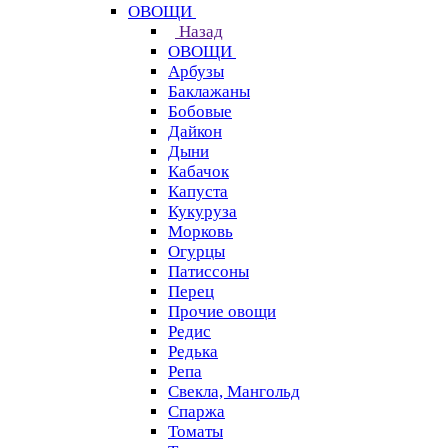
ОВОЩИ
Назад
ОВОЩИ
Арбузы
Баклажаны
Бобовые
Дайкон
Дыни
Кабачок
Капуста
Кукуруза
Морковь
Огурцы
Патиссоны
Перец
Прочие овощи
Редис
Редька
Репа
Свекла, Мангольд
Спаржа
Томаты