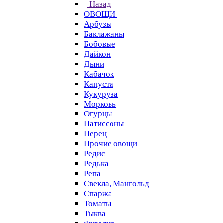
Назад
ОВОЩИ
Арбузы
Баклажаны
Бобовые
Дайкон
Дыни
Кабачок
Капуста
Кукуруза
Морковь
Огурцы
Патиссоны
Перец
Прочие овощи
Редис
Редька
Репа
Свекла, Мангольд
Спаржа
Томаты
Тыква