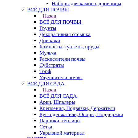
Наборы для камина, дровницы
ВСЁ ДЛЯ ПОЧВЫ
Назад
ВСЁ ДЛЯ ПОЧВЫ
Грунты
Декоративная отсыпка
Дренажи
Компосты, туалеты, пруды
Мульча
Раскислители почвы
Субстраты
Торф
Улучшители почвы
ВСЁ ДЛЯ САДА
Назад
ВСЁ ДЛЯ САДА
Арки, Шпалеры
Крепления, Подвязки, Держатели
Кустодержатели, Опоры, Поддержки
Парники, теплицы
Сетка
Укрывной материал