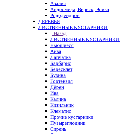
Азалия
Андромеда, Вереск, Эрика
Рододендрон
ДЕРЕВЬЯ
ЛИСТВЕННЫЕ КУСТАРНИКИ
Назад
ЛИСТВЕННЫЕ КУСТАРНИКИ
Вьющиеся
Айва
Лапчатка
Барбарис
Бересклет
Бузина
Гортензия
Дёрен
Ива
Калина
Кизильник
Клематис
Прочие кустарники
Пузыреплодник
Сирень