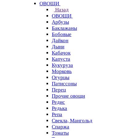
ОВОЩИ
Назад
ОВОЩИ
Арбузы
Баклажаны
Бобовые
Дайкон
Дыни
Кабачок
Капуста
Кукуруза
Морковь
Огурцы
Патиссоны
Перец
Прочие овощи
Редис
Редька
Репа
Свекла, Мангольд
Спаржа
Томаты