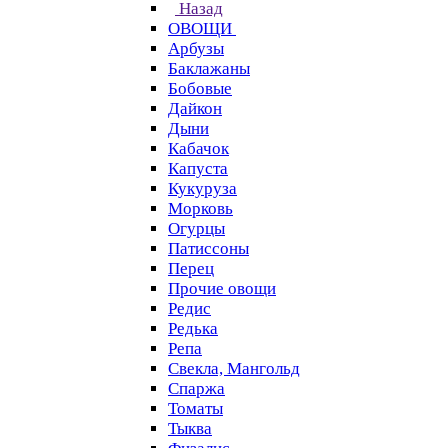
Назад
ОВОЩИ
Арбузы
Баклажаны
Бобовые
Дайкон
Дыни
Кабачок
Капуста
Кукуруза
Морковь
Огурцы
Патиссоны
Перец
Прочие овощи
Редис
Редька
Репа
Свекла, Мангольд
Спаржа
Томаты
Тыква