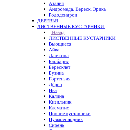
Азалия
Андромеда, Вереск, Эрика
Рододендрон
ДЕРЕВЬЯ
ЛИСТВЕННЫЕ КУСТАРНИКИ
Назад
ЛИСТВЕННЫЕ КУСТАРНИКИ
Вьющиеся
Айва
Лапчатка
Барбарис
Бересклет
Бузина
Гортензия
Дёрен
Ива
Калина
Кизильник
Клематис
Прочие кустарники
Пузыреплодник
Сирень