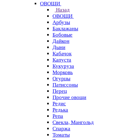
ОВОЩИ
Назад
ОВОЩИ
Арбузы
Баклажаны
Бобовые
Дайкон
Дыни
Кабачок
Капуста
Кукуруза
Морковь
Огурцы
Патиссоны
Перец
Прочие овощи
Редис
Редька
Репа
Свекла, Мангольд
Спаржа
Томаты