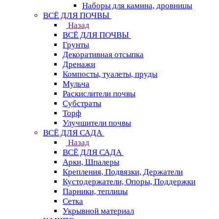
Наборы для камина, дровницы
ВСЁ ДЛЯ ПОЧВЫ
Назад
ВСЁ ДЛЯ ПОЧВЫ
Грунты
Декоративная отсыпка
Дренажи
Компосты, туалеты, пруды
Мульча
Раскислители почвы
Субстраты
Торф
Улучшители почвы
ВСЁ ДЛЯ САДА
Назад
ВСЁ ДЛЯ САДА
Арки, Шпалеры
Крепления, Подвязки, Держатели
Кустодержатели, Опоры, Поддержки
Парники, теплицы
Сетка
Укрывной материал