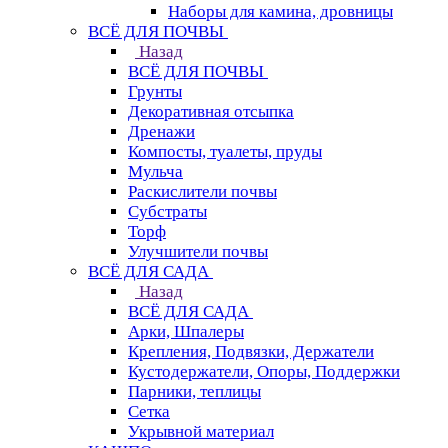
Наборы для камина, дровницы
ВСЁ ДЛЯ ПОЧВЫ
Назад
ВСЁ ДЛЯ ПОЧВЫ
Грунты
Декоративная отсыпка
Дренажи
Компосты, туалеты, пруды
Мульча
Раскислители почвы
Субстраты
Торф
Улучшители почвы
ВСЁ ДЛЯ САДА
Назад
ВСЁ ДЛЯ САДА
Арки, Шпалеры
Крепления, Подвязки, Держатели
Кустодержатели, Опоры, Поддержки
Парники, теплицы
Сетка
Укрывной материал