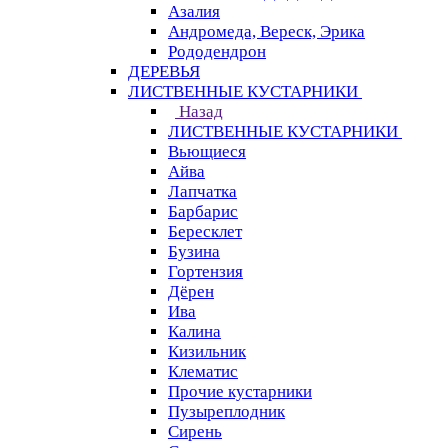
Азалия
Андромеда, Вереск, Эрика
Рододендрон
ДЕРЕВЬЯ
ЛИСТВЕННЫЕ КУСТАРНИКИ
Назад
ЛИСТВЕННЫЕ КУСТАРНИКИ
Вьющиеся
Айва
Лапчатка
Барбарис
Бересклет
Бузина
Гортензия
Дёрен
Ива
Калина
Кизильник
Клематис
Прочие кустарники
Пузыреплодник
Сирень