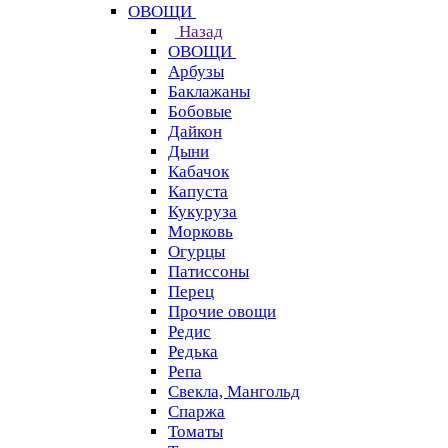
ОВОЩИ
Назад
ОВОЩИ
Арбузы
Баклажаны
Бобовые
Дайкон
Дыни
Кабачок
Капуста
Кукуруза
Морковь
Огурцы
Патиссоны
Перец
Прочие овощи
Редис
Редька
Репа
Свекла, Мангольд
Спаржа
Томаты