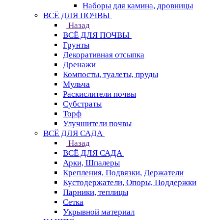
Наборы для камина, дровницы
ВСЁ ДЛЯ ПОЧВЫ
Назад
ВСЁ ДЛЯ ПОЧВЫ
Грунты
Декоративная отсыпка
Дренажи
Компосты, туалеты, пруды
Мульча
Раскислители почвы
Субстраты
Торф
Улучшители почвы
ВСЁ ДЛЯ САДА
Назад
ВСЁ ДЛЯ САДА
Арки, Шпалеры
Крепления, Подвязки, Держатели
Кустодержатели, Опоры, Поддержки
Парники, теплицы
Сетка
Укрывной материал