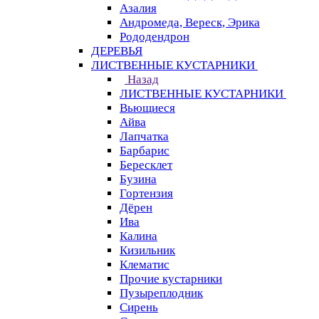
Азалия
Андромеда, Вереск, Эрика
Рододендрон
ДЕРЕВЬЯ
ЛИСТВЕННЫЕ КУСТАРНИКИ
Назад
ЛИСТВЕННЫЕ КУСТАРНИКИ
Вьющиеся
Айва
Лапчатка
Барбарис
Бересклет
Бузина
Гортензия
Дёрен
Ива
Калина
Кизильник
Клематис
Прочие кустарники
Пузыреплодник
Сирень