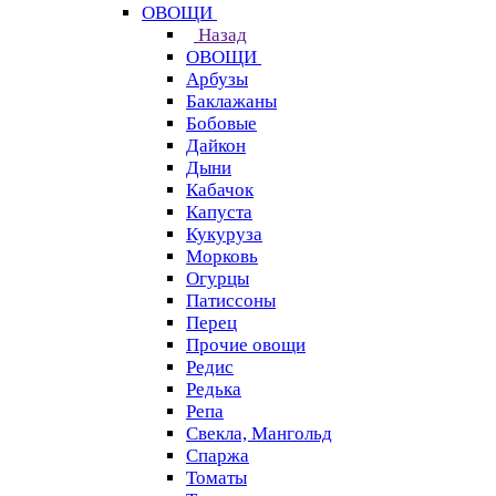
ОВОЩИ
Назад
ОВОЩИ
Арбузы
Баклажаны
Бобовые
Дайкон
Дыни
Кабачок
Капуста
Кукуруза
Морковь
Огурцы
Патиссоны
Перец
Прочие овощи
Редис
Редька
Репа
Свекла, Мангольд
Спаржа
Томаты