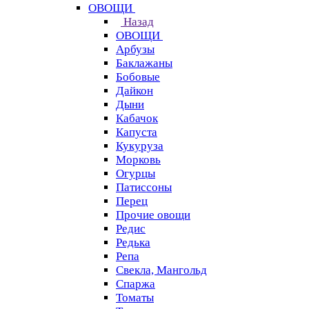
ОВОЩИ
Назад
ОВОЩИ
Арбузы
Баклажаны
Бобовые
Дайкон
Дыни
Кабачок
Капуста
Кукуруза
Морковь
Огурцы
Патиссоны
Перец
Прочие овощи
Редис
Редька
Репа
Свекла, Мангольд
Спаржа
Томаты