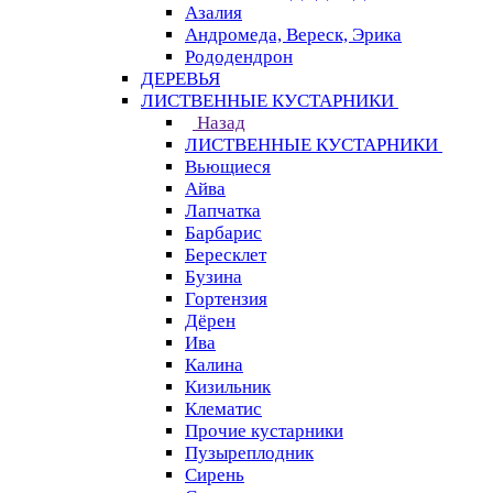
Азалия
Андромеда, Вереск, Эрика
Рододендрон
ДЕРЕВЬЯ
ЛИСТВЕННЫЕ КУСТАРНИКИ
Назад
ЛИСТВЕННЫЕ КУСТАРНИКИ
Вьющиеся
Айва
Лапчатка
Барбарис
Бересклет
Бузина
Гортензия
Дёрен
Ива
Калина
Кизильник
Клематис
Прочие кустарники
Пузыреплодник
Сирень