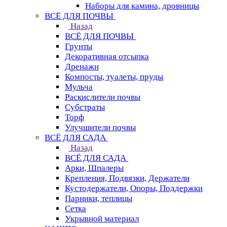
Наборы для камина, дровницы
ВСЁ ДЛЯ ПОЧВЫ
Назад
ВСЁ ДЛЯ ПОЧВЫ
Грунты
Декоративная отсыпка
Дренажи
Компосты, туалеты, пруды
Мульча
Раскислители почвы
Субстраты
Торф
Улучшители почвы
ВСЁ ДЛЯ САДА
Назад
ВСЁ ДЛЯ САДА
Арки, Шпалеры
Крепления, Подвязки, Держатели
Кустодержатели, Опоры, Поддержки
Парники, теплицы
Сетка
Укрывной материал