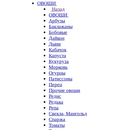
ОВОЩИ
Назад
ОВОЩИ
Арбузы
Баклажаны
Бобовые
Дайкон
Дыни
Кабачок
Капуста
Кукуруза
Морковь
Огурцы
Патиссоны
Перец
Прочие овощи
Редис
Редька
Репа
Свекла, Мангольд
Спаржа
Томаты