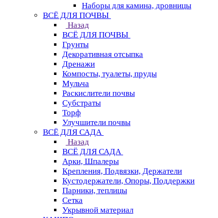
Наборы для камина, дровницы
ВСЁ ДЛЯ ПОЧВЫ
Назад
ВСЁ ДЛЯ ПОЧВЫ
Грунты
Декоративная отсыпка
Дренажи
Компосты, туалеты, пруды
Мульча
Раскислители почвы
Субстраты
Торф
Улучшители почвы
ВСЁ ДЛЯ САДА
Назад
ВСЁ ДЛЯ САДА
Арки, Шпалеры
Крепления, Подвязки, Держатели
Кустодержатели, Опоры, Поддержки
Парники, теплицы
Сетка
Укрывной материал