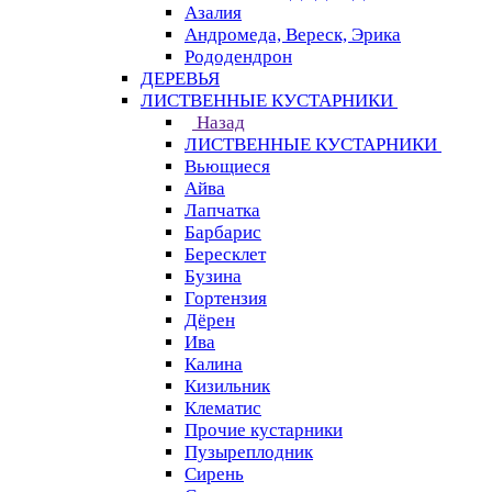
Азалия
Андромеда, Вереск, Эрика
Рододендрон
ДЕРЕВЬЯ
ЛИСТВЕННЫЕ КУСТАРНИКИ
Назад
ЛИСТВЕННЫЕ КУСТАРНИКИ
Вьющиеся
Айва
Лапчатка
Барбарис
Бересклет
Бузина
Гортензия
Дёрен
Ива
Калина
Кизильник
Клематис
Прочие кустарники
Пузыреплодник
Сирень