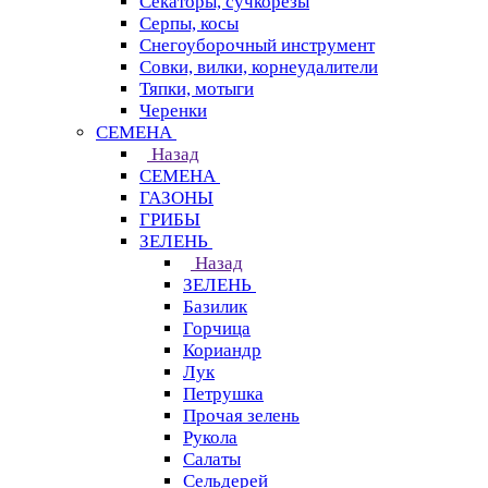
Секаторы, сучкорезы
Серпы, косы
Снегоуборочный инструмент
Совки, вилки, корнеудалители
Тяпки, мотыги
Черенки
СЕМЕНА
Назад
СЕМЕНА
ГАЗОНЫ
ГРИБЫ
ЗЕЛЕНЬ
Назад
ЗЕЛЕНЬ
Базилик
Горчица
Кориандр
Лук
Петрушка
Прочая зелень
Рукола
Салаты
Сельдерей