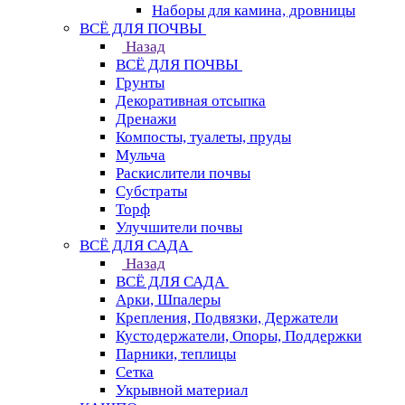
Наборы для камина, дровницы
ВСЁ ДЛЯ ПОЧВЫ
Назад
ВСЁ ДЛЯ ПОЧВЫ
Грунты
Декоративная отсыпка
Дренажи
Компосты, туалеты, пруды
Мульча
Раскислители почвы
Субстраты
Торф
Улучшители почвы
ВСЁ ДЛЯ САДА
Назад
ВСЁ ДЛЯ САДА
Арки, Шпалеры
Крепления, Подвязки, Держатели
Кустодержатели, Опоры, Поддержки
Парники, теплицы
Сетка
Укрывной материал