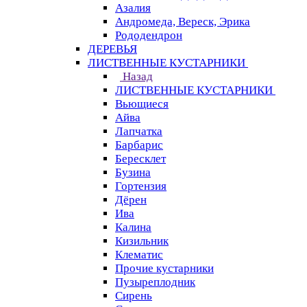
Азалия
Андромеда, Вереск, Эрика
Рододендрон
ДЕРЕВЬЯ
ЛИСТВЕННЫЕ КУСТАРНИКИ
Назад
ЛИСТВЕННЫЕ КУСТАРНИКИ
Вьющиеся
Айва
Лапчатка
Барбарис
Бересклет
Бузина
Гортензия
Дёрен
Ива
Калина
Кизильник
Клематис
Прочие кустарники
Пузыреплодник
Сирень