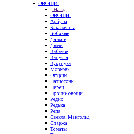
ОВОЩИ
Назад
ОВОЩИ
Арбузы
Баклажаны
Бобовые
Дайкон
Дыни
Кабачок
Капуста
Кукуруза
Морковь
Огурцы
Патиссоны
Перец
Прочие овощи
Редис
Редька
Репа
Свекла, Мангольд
Спаржа
Томаты