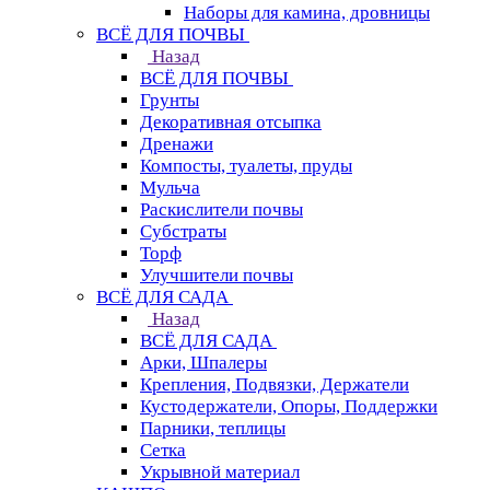
Наборы для камина, дровницы
ВСЁ ДЛЯ ПОЧВЫ
Назад
ВСЁ ДЛЯ ПОЧВЫ
Грунты
Декоративная отсыпка
Дренажи
Компосты, туалеты, пруды
Мульча
Раскислители почвы
Субстраты
Торф
Улучшители почвы
ВСЁ ДЛЯ САДА
Назад
ВСЁ ДЛЯ САДА
Арки, Шпалеры
Крепления, Подвязки, Держатели
Кустодержатели, Опоры, Поддержки
Парники, теплицы
Сетка
Укрывной материал