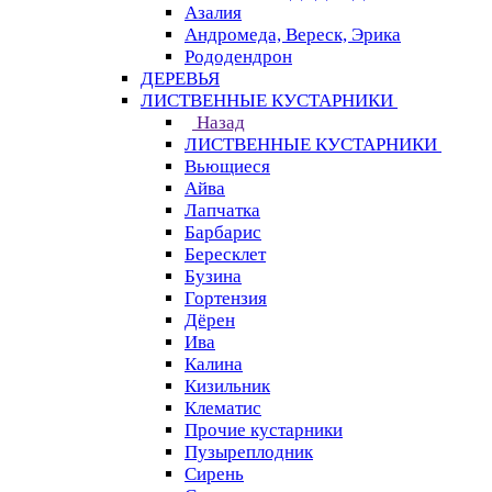
Азалия
Андромеда, Вереск, Эрика
Рододендрон
ДЕРЕВЬЯ
ЛИСТВЕННЫЕ КУСТАРНИКИ
Назад
ЛИСТВЕННЫЕ КУСТАРНИКИ
Вьющиеся
Айва
Лапчатка
Барбарис
Бересклет
Бузина
Гортензия
Дёрен
Ива
Калина
Кизильник
Клематис
Прочие кустарники
Пузыреплодник
Сирень