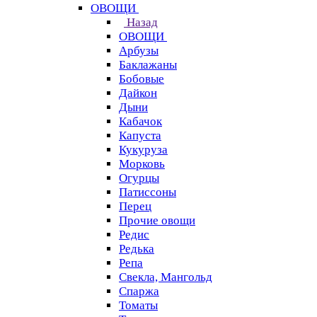
ОВОЩИ
Назад
ОВОЩИ
Арбузы
Баклажаны
Бобовые
Дайкон
Дыни
Кабачок
Капуста
Кукуруза
Морковь
Огурцы
Патиссоны
Перец
Прочие овощи
Редис
Редька
Репа
Свекла, Мангольд
Спаржа
Томаты