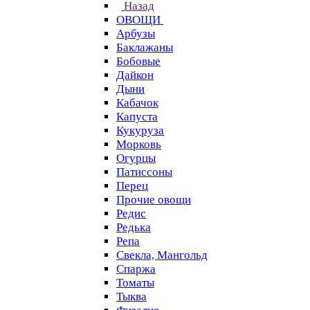
Назад
ОВОЩИ
Арбузы
Баклажаны
Бобовые
Дайкон
Дыни
Кабачок
Капуста
Кукуруза
Морковь
Огурцы
Патиссоны
Перец
Прочие овощи
Редис
Редька
Репа
Свекла, Мангольд
Спаржа
Томаты
Тыква