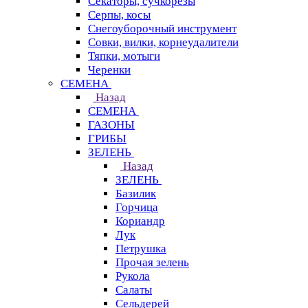
Секаторы, сучкорезы
Серпы, косы
Снегоуборочный инструмент
Совки, вилки, корнеудалители
Тяпки, мотыги
Черенки
СЕМЕНА
Назад
СЕМЕНА
ГАЗОНЫ
ГРИБЫ
ЗЕЛЕНЬ
Назад
ЗЕЛЕНЬ
Базилик
Горчица
Кориандр
Лук
Петрушка
Прочая зелень
Рукола
Салаты
Сельдерей