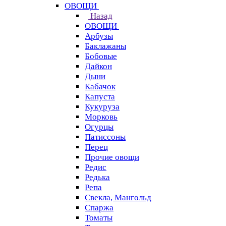
ОВОЩИ
Назад
ОВОЩИ
Арбузы
Баклажаны
Бобовые
Дайкон
Дыни
Кабачок
Капуста
Кукуруза
Морковь
Огурцы
Патиссоны
Перец
Прочие овощи
Редис
Редька
Репа
Свекла, Мангольд
Спаржа
Томаты