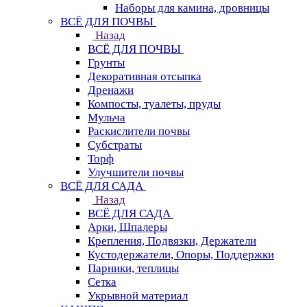
Наборы для камина, дровницы
ВСЁ ДЛЯ ПОЧВЫ
Назад
ВСЁ ДЛЯ ПОЧВЫ
Грунты
Декоративная отсыпка
Дренажи
Компосты, туалеты, пруды
Мульча
Раскислители почвы
Субстраты
Торф
Улучшители почвы
ВСЁ ДЛЯ САДА
Назад
ВСЁ ДЛЯ САДА
Арки, Шпалеры
Крепления, Подвязки, Держатели
Кустодержатели, Опоры, Поддержки
Парники, теплицы
Сетка
Укрывной материал