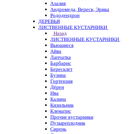
Азалия
Андромеда, Вереск, Эрика
Рододендрон
ДЕРЕВЬЯ
ЛИСТВЕННЫЕ КУСТАРНИКИ
Назад
ЛИСТВЕННЫЕ КУСТАРНИКИ
Вьющиеся
Айва
Лапчатка
Барбарис
Бересклет
Бузина
Гортензия
Дёрен
Ива
Калина
Кизильник
Клематис
Прочие кустарники
Пузыреплодник
Сирень