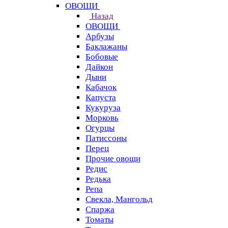
ОВОЩИ
Назад
ОВОЩИ
Арбузы
Баклажаны
Бобовые
Дайкон
Дыни
Кабачок
Капуста
Кукуруза
Морковь
Огурцы
Патиссоны
Перец
Прочие овощи
Редис
Редька
Репа
Свекла, Мангольд
Спаржа
Томаты