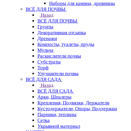
Наборы для камина, дровницы
ВСЁ ДЛЯ ПОЧВЫ
Назад
ВСЁ ДЛЯ ПОЧВЫ
Грунты
Декоративная отсыпка
Дренажи
Компосты, туалеты, пруды
Мульча
Раскислители почвы
Субстраты
Торф
Улучшители почвы
ВСЁ ДЛЯ САДА
Назад
ВСЁ ДЛЯ САДА
Арки, Шпалеры
Крепления, Подвязки, Держатели
Кустодержатели, Опоры, Поддержки
Парники, теплицы
Сетка
Укрывной материал