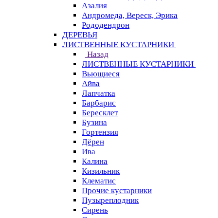
Азалия
Андромеда, Вереск, Эрика
Рододендрон
ДЕРЕВЬЯ
ЛИСТВЕННЫЕ КУСТАРНИКИ
Назад
ЛИСТВЕННЫЕ КУСТАРНИКИ
Вьющиеся
Айва
Лапчатка
Барбарис
Бересклет
Бузина
Гортензия
Дёрен
Ива
Калина
Кизильник
Клематис
Прочие кустарники
Пузыреплодник
Сирень