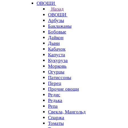
ОВОЩИ
Назад
ОВОЩИ
Арбузы
Баклажаны
Бобовые
Дайкон
Дыни
Кабачок
Капуста
Кукуруза
Морковь
Огурцы
Патиссоны
Перец
Прочие овощи
Редис
Редька
Репа
Свекла, Мангольд
Спаржа
Томаты