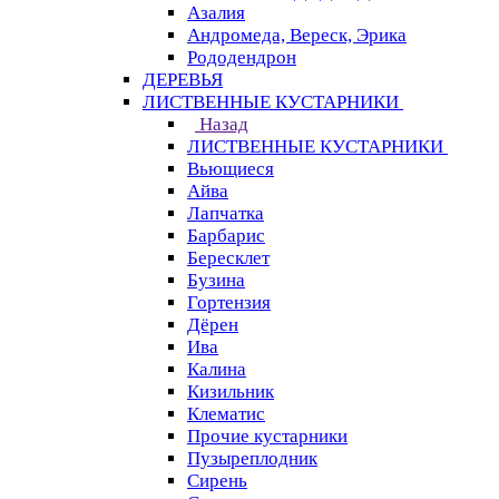
Азалия
Андромеда, Вереск, Эрика
Рододендрон
ДЕРЕВЬЯ
ЛИСТВЕННЫЕ КУСТАРНИКИ
Назад
ЛИСТВЕННЫЕ КУСТАРНИКИ
Вьющиеся
Айва
Лапчатка
Барбарис
Бересклет
Бузина
Гортензия
Дёрен
Ива
Калина
Кизильник
Клематис
Прочие кустарники
Пузыреплодник
Сирень