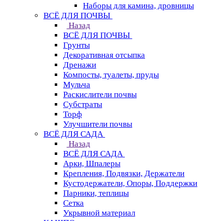
Наборы для камина, дровницы
ВСЁ ДЛЯ ПОЧВЫ
Назад
ВСЁ ДЛЯ ПОЧВЫ
Грунты
Декоративная отсыпка
Дренажи
Компосты, туалеты, пруды
Мульча
Раскислители почвы
Субстраты
Торф
Улучшители почвы
ВСЁ ДЛЯ САДА
Назад
ВСЁ ДЛЯ САДА
Арки, Шпалеры
Крепления, Подвязки, Держатели
Кустодержатели, Опоры, Поддержки
Парники, теплицы
Сетка
Укрывной материал