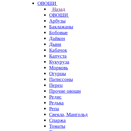
ОВОЩИ
Назад
ОВОЩИ
Арбузы
Баклажаны
Бобовые
Дайкон
Дыни
Кабачок
Капуста
Кукуруза
Морковь
Огурцы
Патиссоны
Перец
Прочие овощи
Редис
Редька
Репа
Свекла, Мангольд
Спаржа
Томаты