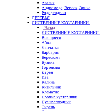
Азалия
Андромеда, Вереск, Эрика
Рододендрон
ДЕРЕВЬЯ
ЛИСТВЕННЫЕ КУСТАРНИКИ
Назад
ЛИСТВЕННЫЕ КУСТАРНИКИ
Вьющиеся
Айва
Лапчатка
Барбарис
Бересклет
Бузина
Гортензия
Дёрен
Ива
Калина
Кизильник
Клематис
Прочие кустарники
Пузыреплодник
Сирень