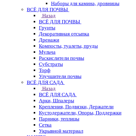
Наборы для камина, дровницы
ВСЁ ДЛЯ ПОЧВЫ
Назад
ВСЁ ДЛЯ ПОЧВЫ
Грунты
Декоративная отсыпка
Дренажи
Компосты, туалеты, пруды
Мульча
Раскислители почвы
Субстраты
Торф
Улучшители почвы
ВСЁ ДЛЯ САДА
Назад
ВСЁ ДЛЯ САДА
Арки, Шпалеры
Крепления, Подвязки, Держатели
Кустодержатели, Опоры, Поддержки
Парники, теплицы
Сетка
Укрывной материал