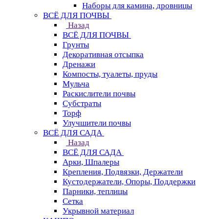
Наборы для камина, дровницы
ВСЁ ДЛЯ ПОЧВЫ
Назад
ВСЁ ДЛЯ ПОЧВЫ
Грунты
Декоративная отсыпка
Дренажи
Компосты, туалеты, пруды
Мульча
Раскислители почвы
Субстраты
Торф
Улучшители почвы
ВСЁ ДЛЯ САДА
Назад
ВСЁ ДЛЯ САДА
Арки, Шпалеры
Крепления, Подвязки, Держатели
Кустодержатели, Опоры, Поддержки
Парники, теплицы
Сетка
Укрывной материал