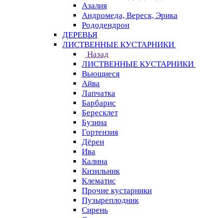
Азалия
Андромеда, Вереск, Эрика
Рододендрон
ДЕРЕВЬЯ
ЛИСТВЕННЫЕ КУСТАРНИКИ
Назад
ЛИСТВЕННЫЕ КУСТАРНИКИ
Вьющиеся
Айва
Лапчатка
Барбарис
Бересклет
Бузина
Гортензия
Дёрен
Ива
Калина
Кизильник
Клематис
Прочие кустарники
Пузыреплодник
Сирень