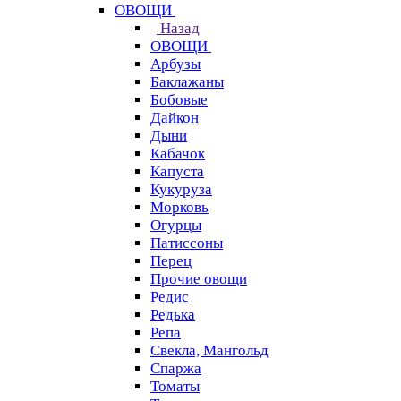
ОВОЩИ
Назад
ОВОЩИ
Арбузы
Баклажаны
Бобовые
Дайкон
Дыни
Кабачок
Капуста
Кукуруза
Морковь
Огурцы
Патиссоны
Перец
Прочие овощи
Редис
Редька
Репа
Свекла, Мангольд
Спаржа
Томаты