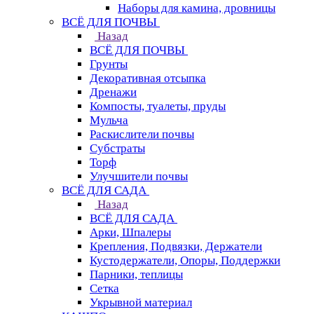
Наборы для камина, дровницы
ВСЁ ДЛЯ ПОЧВЫ
Назад
ВСЁ ДЛЯ ПОЧВЫ
Грунты
Декоративная отсыпка
Дренажи
Компосты, туалеты, пруды
Мульча
Раскислители почвы
Субстраты
Торф
Улучшители почвы
ВСЁ ДЛЯ САДА
Назад
ВСЁ ДЛЯ САДА
Арки, Шпалеры
Крепления, Подвязки, Держатели
Кустодержатели, Опоры, Поддержки
Парники, теплицы
Сетка
Укрывной материал