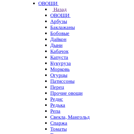
ОВОЩИ
Назад
ОВОЩИ
Арбузы
Баклажаны
Бобовые
Дайкон
Дыни
Кабачок
Капуста
Кукуруза
Морковь
Огурцы
Патиссоны
Перец
Прочие овощи
Редис
Редька
Репа
Свекла, Мангольд
Спаржа
Томаты