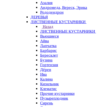
Азалия
Андромеда, Вереск, Эрика
Рододендрон
ДЕРЕВЬЯ
ЛИСТВЕННЫЕ КУСТАРНИКИ
Назад
ЛИСТВЕННЫЕ КУСТАРНИКИ
Вьющиеся
Айва
Лапчатка
Барбарис
Бересклет
Бузина
Гортензия
Дёрен
Ива
Калина
Кизильник
Клематис
Прочие кустарники
Пузыреплодник
Сирень