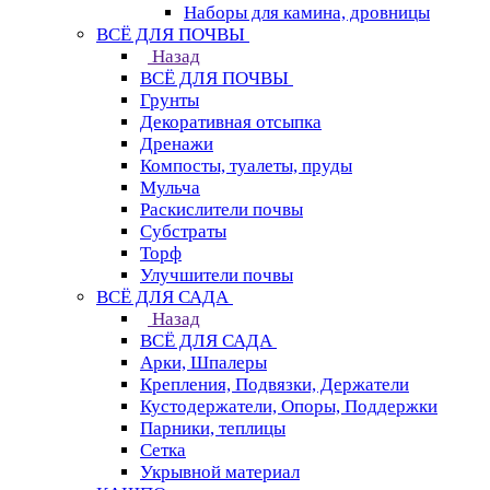
Наборы для камина, дровницы
ВСЁ ДЛЯ ПОЧВЫ
Назад
ВСЁ ДЛЯ ПОЧВЫ
Грунты
Декоративная отсыпка
Дренажи
Компосты, туалеты, пруды
Мульча
Раскислители почвы
Субстраты
Торф
Улучшители почвы
ВСЁ ДЛЯ САДА
Назад
ВСЁ ДЛЯ САДА
Арки, Шпалеры
Крепления, Подвязки, Держатели
Кустодержатели, Опоры, Поддержки
Парники, теплицы
Сетка
Укрывной материал