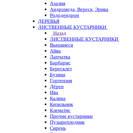
Азалия
Андромеда, Вереск, Эрика
Рододендрон
ДЕРЕВЬЯ
ЛИСТВЕННЫЕ КУСТАРНИКИ
Назад
ЛИСТВЕННЫЕ КУСТАРНИКИ
Вьющиеся
Айва
Лапчатка
Барбарис
Бересклет
Бузина
Гортензия
Дёрен
Ива
Калина
Кизильник
Клематис
Прочие кустарники
Пузыреплодник
Сирень