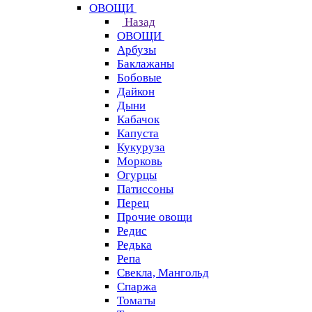
ОВОЩИ
Назад
ОВОЩИ
Арбузы
Баклажаны
Бобовые
Дайкон
Дыни
Кабачок
Капуста
Кукуруза
Морковь
Огурцы
Патиссоны
Перец
Прочие овощи
Редис
Редька
Репа
Свекла, Мангольд
Спаржа
Томаты