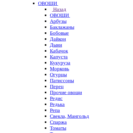
ОВОЩИ
Назад
ОВОЩИ
Арбузы
Баклажаны
Бобовые
Дайкон
Дыни
Кабачок
Капуста
Кукуруза
Морковь
Огурцы
Патиссоны
Перец
Прочие овощи
Редис
Редька
Репа
Свекла, Мангольд
Спаржа
Томаты