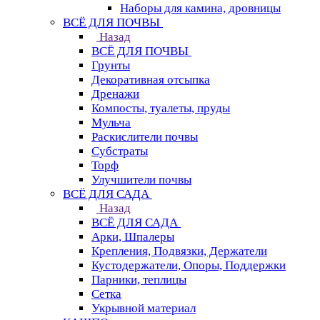
Наборы для камина, дровницы
ВСЁ ДЛЯ ПОЧВЫ
Назад
ВСЁ ДЛЯ ПОЧВЫ
Грунты
Декоративная отсыпка
Дренажи
Компосты, туалеты, пруды
Мульча
Раскислители почвы
Субстраты
Торф
Улучшители почвы
ВСЁ ДЛЯ САДА
Назад
ВСЁ ДЛЯ САДА
Арки, Шпалеры
Крепления, Подвязки, Держатели
Кустодержатели, Опоры, Поддержки
Парники, теплицы
Сетка
Укрывной материал