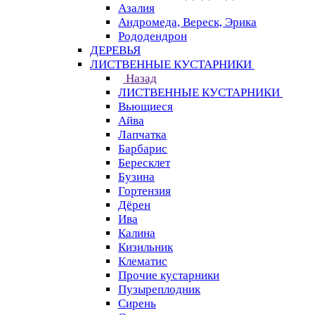
Азалия
Андромеда, Вереск, Эрика
Рододендрон
ДЕРЕВЬЯ
ЛИСТВЕННЫЕ КУСТАРНИКИ
Назад
ЛИСТВЕННЫЕ КУСТАРНИКИ
Вьющиеся
Айва
Лапчатка
Барбарис
Бересклет
Бузина
Гортензия
Дёрен
Ива
Калина
Кизильник
Клематис
Прочие кустарники
Пузыреплодник
Сирень