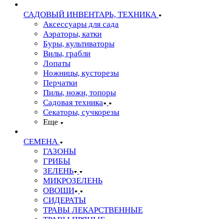
САДОВЫЙ ИНВЕНТАРЬ, ТЕХНИКА
Аксессуары для сада
Аэраторы, катки
Буры, культиваторы
Вилы, грабли
Лопаты
Ножницы, кусторезы
Перчатки
Пилы, ножи, топоры
Садовая техника
Секаторы, сучкорезы
Еще
СЕМЕНА
ГАЗОНЫ
ГРИБЫ
ЗЕЛЕНЬ
МИКРОЗЕЛЕНЬ
ОВОЩИ
СИДЕРАТЫ
ТРАВЫ ЛЕКАРСТВЕННЫЕ