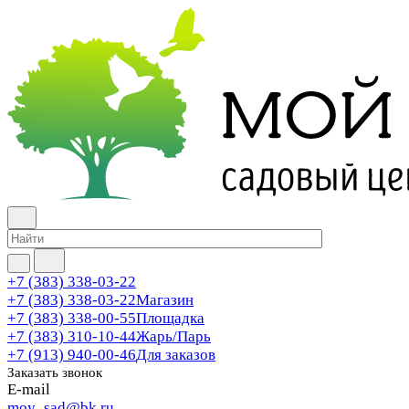
+7 (383) 338-03-22
+7 (383) 338-03-22
Магазин
+7 (383) 338-00-55
Площадка
+7 (383) 310-10-44
Жарь/Парь
+7 (913) 940-00-46
Для заказов
Заказать звонок
E-mail
moy_sad@bk.ru