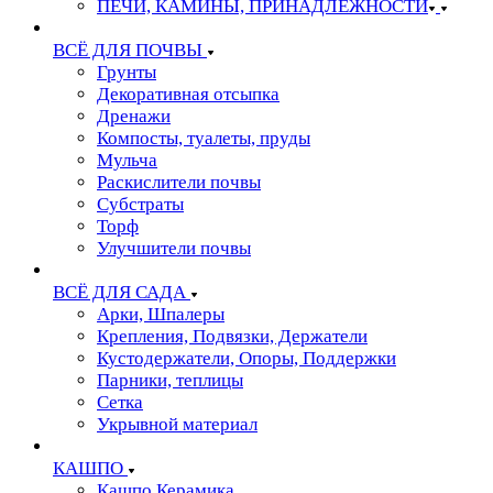
ПЕЧИ, КАМИНЫ, ПРИНАДЛЕЖНОСТИ
ВСЁ ДЛЯ ПОЧВЫ
Грунты
Декоративная отсыпка
Дренажи
Компосты, туалеты, пруды
Мульча
Раскислители почвы
Субстраты
Торф
Улучшители почвы
ВСЁ ДЛЯ САДА
Арки, Шпалеры
Крепления, Подвязки, Держатели
Кустодержатели, Опоры, Поддержки
Парники, теплицы
Сетка
Укрывной материал
КАШПО
Кашпо Керамика