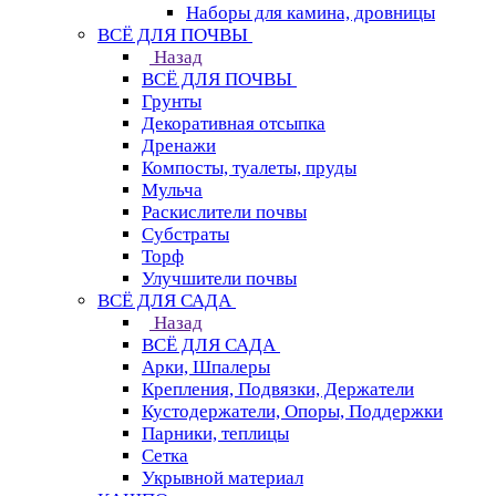
Наборы для камина, дровницы
ВСЁ ДЛЯ ПОЧВЫ
Назад
ВСЁ ДЛЯ ПОЧВЫ
Грунты
Декоративная отсыпка
Дренажи
Компосты, туалеты, пруды
Мульча
Раскислители почвы
Субстраты
Торф
Улучшители почвы
ВСЁ ДЛЯ САДА
Назад
ВСЁ ДЛЯ САДА
Арки, Шпалеры
Крепления, Подвязки, Держатели
Кустодержатели, Опоры, Поддержки
Парники, теплицы
Сетка
Укрывной материал