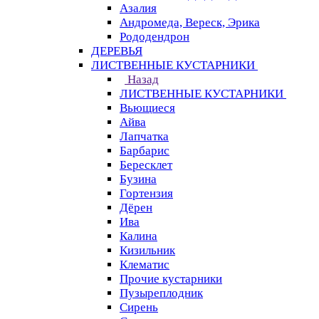
Азалия
Андромеда, Вереск, Эрика
Рододендрон
ДЕРЕВЬЯ
ЛИСТВЕННЫЕ КУСТАРНИКИ
Назад
ЛИСТВЕННЫЕ КУСТАРНИКИ
Вьющиеся
Айва
Лапчатка
Барбарис
Бересклет
Бузина
Гортензия
Дёрен
Ива
Калина
Кизильник
Клематис
Прочие кустарники
Пузыреплодник
Сирень