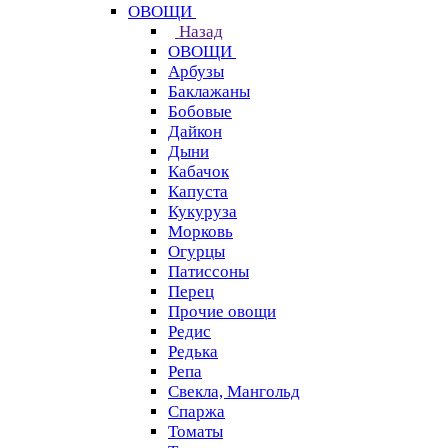
ОВОЩИ
Назад
ОВОЩИ
Арбузы
Баклажаны
Бобовые
Дайкон
Дыни
Кабачок
Капуста
Кукуруза
Морковь
Огурцы
Патиссоны
Перец
Прочие овощи
Редис
Редька
Репа
Свекла, Мангольд
Спаржа
Томаты