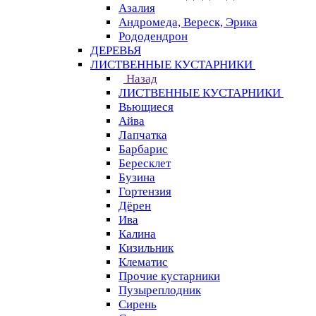
Азалия
Андромеда, Вереск, Эрика
Рододендрон
ДЕРЕВЬЯ
ЛИСТВЕННЫЕ КУСТАРНИКИ
Назад
ЛИСТВЕННЫЕ КУСТАРНИКИ
Вьющиеся
Айва
Лапчатка
Барбарис
Бересклет
Бузина
Гортензия
Дёрен
Ива
Калина
Кизильник
Клематис
Прочие кустарники
Пузыреплодник
Сирень