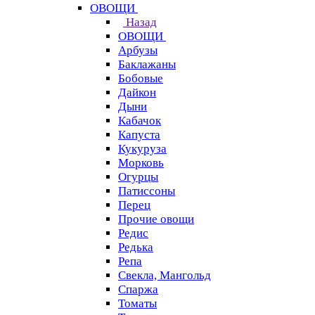
ОВОЩИ
Назад
ОВОЩИ
Арбузы
Баклажаны
Бобовые
Дайкон
Дыни
Кабачок
Капуста
Кукуруза
Морковь
Огурцы
Патиссоны
Перец
Прочие овощи
Редис
Редька
Репа
Свекла, Мангольд
Спаржа
Томаты