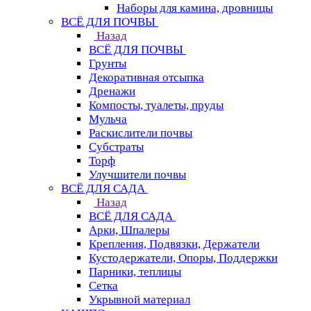
Наборы для камина, дровницы
ВСЁ ДЛЯ ПОЧВЫ
Назад
ВСЁ ДЛЯ ПОЧВЫ
Грунты
Декоративная отсыпка
Дренажи
Компосты, туалеты, пруды
Мульча
Раскислители почвы
Субстраты
Торф
Улучшители почвы
ВСЁ ДЛЯ САДА
Назад
ВСЁ ДЛЯ САДА
Арки, Шпалеры
Крепления, Подвязки, Держатели
Кустодержатели, Опоры, Поддержки
Парники, теплицы
Сетка
Укрывной материал