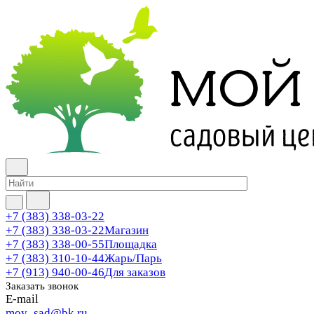
+7 (383) 338-03-22
+7 (383) 338-03-22
Магазин
+7 (383) 338-00-55
Площадка
+7 (383) 310-10-44
Жарь/Парь
+7 (913) 940-00-46
Для заказов
Заказать звонок
E-mail
moy_sad@bk.ru