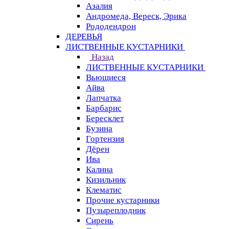
Азалия
Андромеда, Вереск, Эрика
Рододендрон
ДЕРЕВЬЯ
ЛИСТВЕННЫЕ КУСТАРНИКИ
Назад
ЛИСТВЕННЫЕ КУСТАРНИКИ
Вьющиеся
Айва
Лапчатка
Барбарис
Бересклет
Бузина
Гортензия
Дёрен
Ива
Калина
Кизильник
Клематис
Прочие кустарники
Пузыреплодник
Сирень