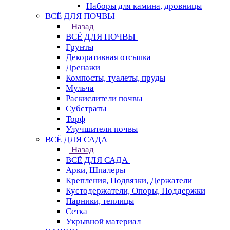
Наборы для камина, дровницы
ВСЁ ДЛЯ ПОЧВЫ
Назад
ВСЁ ДЛЯ ПОЧВЫ
Грунты
Декоративная отсыпка
Дренажи
Компосты, туалеты, пруды
Мульча
Раскислители почвы
Субстраты
Торф
Улучшители почвы
ВСЁ ДЛЯ САДА
Назад
ВСЁ ДЛЯ САДА
Арки, Шпалеры
Крепления, Подвязки, Держатели
Кустодержатели, Опоры, Поддержки
Парники, теплицы
Сетка
Укрывной материал