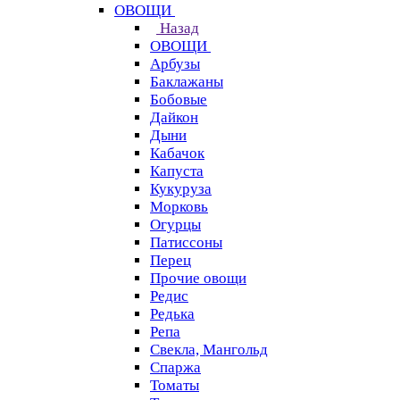
ОВОЩИ
Назад
ОВОЩИ
Арбузы
Баклажаны
Бобовые
Дайкон
Дыни
Кабачок
Капуста
Кукуруза
Морковь
Огурцы
Патиссоны
Перец
Прочие овощи
Редис
Редька
Репа
Свекла, Мангольд
Спаржа
Томаты