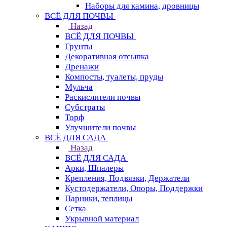
Наборы для камина, дровницы
ВСЁ ДЛЯ ПОЧВЫ
Назад
ВСЁ ДЛЯ ПОЧВЫ
Грунты
Декоративная отсыпка
Дренажи
Компосты, туалеты, пруды
Мульча
Раскислители почвы
Субстраты
Торф
Улучшители почвы
ВСЁ ДЛЯ САДА
Назад
ВСЁ ДЛЯ САДА
Арки, Шпалеры
Крепления, Подвязки, Держатели
Кустодержатели, Опоры, Поддержки
Парники, теплицы
Сетка
Укрывной материал