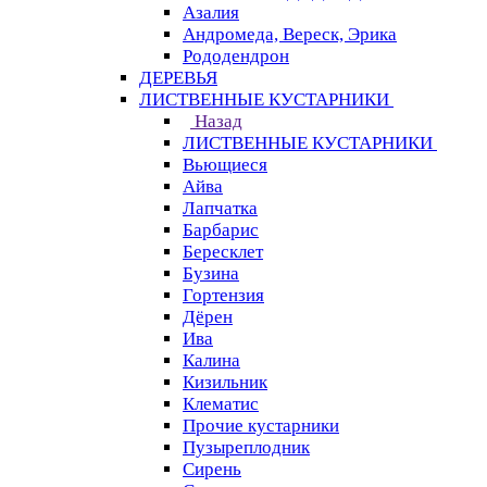
Азалия
Андромеда, Вереск, Эрика
Рододендрон
ДЕРЕВЬЯ
ЛИСТВЕННЫЕ КУСТАРНИКИ
Назад
ЛИСТВЕННЫЕ КУСТАРНИКИ
Вьющиеся
Айва
Лапчатка
Барбарис
Бересклет
Бузина
Гортензия
Дёрен
Ива
Калина
Кизильник
Клематис
Прочие кустарники
Пузыреплодник
Сирень