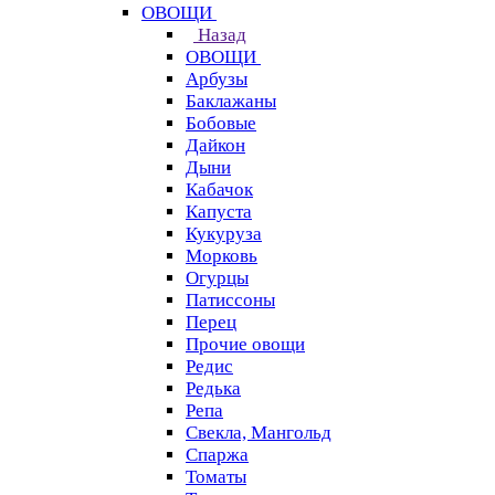
ОВОЩИ
Назад
ОВОЩИ
Арбузы
Баклажаны
Бобовые
Дайкон
Дыни
Кабачок
Капуста
Кукуруза
Морковь
Огурцы
Патиссоны
Перец
Прочие овощи
Редис
Редька
Репа
Свекла, Мангольд
Спаржа
Томаты