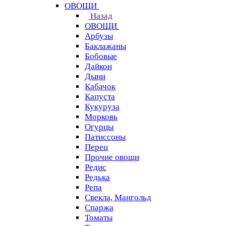
ОВОЩИ
Назад
ОВОЩИ
Арбузы
Баклажаны
Бобовые
Дайкон
Дыни
Кабачок
Капуста
Кукуруза
Морковь
Огурцы
Патиссоны
Перец
Прочие овощи
Редис
Редька
Репа
Свекла, Мангольд
Спаржа
Томаты