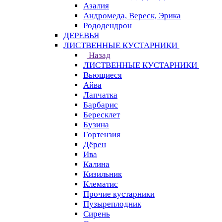
Азалия
Андромеда, Вереск, Эрика
Рододендрон
ДЕРЕВЬЯ
ЛИСТВЕННЫЕ КУСТАРНИКИ
Назад
ЛИСТВЕННЫЕ КУСТАРНИКИ
Вьющиеся
Айва
Лапчатка
Барбарис
Бересклет
Бузина
Гортензия
Дёрен
Ива
Калина
Кизильник
Клематис
Прочие кустарники
Пузыреплодник
Сирень