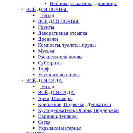
Наборы для камина, дровницы
ВСЁ ДЛЯ ПОЧВЫ
Назад
ВСЁ ДЛЯ ПОЧВЫ
Грунты
Декоративная отсыпка
Дренажи
Компосты, туалеты, пруды
Мульча
Раскислители почвы
Субстраты
Торф
Улучшители почвы
ВСЁ ДЛЯ САДА
Назад
ВСЁ ДЛЯ САДА
Арки, Шпалеры
Крепления, Подвязки, Держатели
Кустодержатели, Опоры, Поддержки
Парники, теплицы
Сетка
Укрывной материал