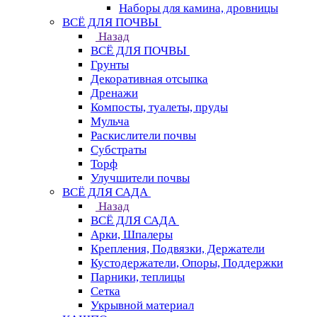
Наборы для камина, дровницы
ВСЁ ДЛЯ ПОЧВЫ
Назад
ВСЁ ДЛЯ ПОЧВЫ
Грунты
Декоративная отсыпка
Дренажи
Компосты, туалеты, пруды
Мульча
Раскислители почвы
Субстраты
Торф
Улучшители почвы
ВСЁ ДЛЯ САДА
Назад
ВСЁ ДЛЯ САДА
Арки, Шпалеры
Крепления, Подвязки, Держатели
Кустодержатели, Опоры, Поддержки
Парники, теплицы
Сетка
Укрывной материал