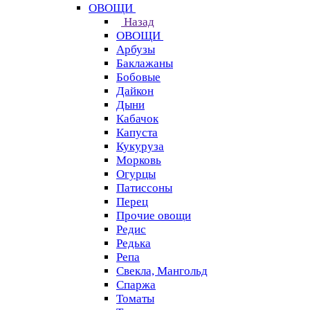
ОВОЩИ
Назад
ОВОЩИ
Арбузы
Баклажаны
Бобовые
Дайкон
Дыни
Кабачок
Капуста
Кукуруза
Морковь
Огурцы
Патиссоны
Перец
Прочие овощи
Редис
Редька
Репа
Свекла, Мангольд
Спаржа
Томаты