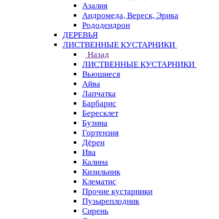
Азалия
Андромеда, Вереск, Эрика
Рододендрон
ДЕРЕВЬЯ
ЛИСТВЕННЫЕ КУСТАРНИКИ
Назад
ЛИСТВЕННЫЕ КУСТАРНИКИ
Вьющиеся
Айва
Лапчатка
Барбарис
Бересклет
Бузина
Гортензия
Дёрен
Ива
Калина
Кизильник
Клематис
Прочие кустарники
Пузыреплодник
Сирень