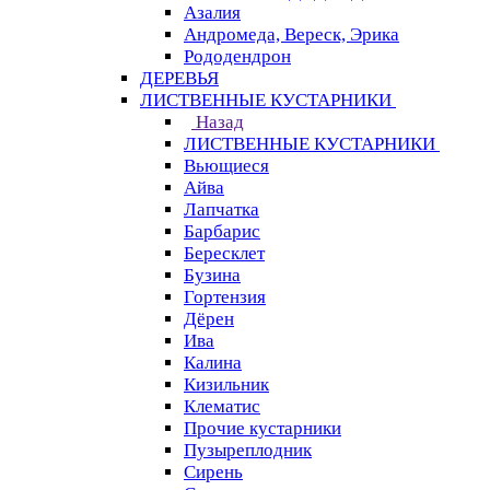
Азалия
Андромеда, Вереск, Эрика
Рододендрон
ДЕРЕВЬЯ
ЛИСТВЕННЫЕ КУСТАРНИКИ
Назад
ЛИСТВЕННЫЕ КУСТАРНИКИ
Вьющиеся
Айва
Лапчатка
Барбарис
Бересклет
Бузина
Гортензия
Дёрен
Ива
Калина
Кизильник
Клематис
Прочие кустарники
Пузыреплодник
Сирень