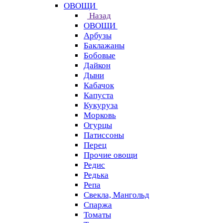
ОВОЩИ
Назад
ОВОЩИ
Арбузы
Баклажаны
Бобовые
Дайкон
Дыни
Кабачок
Капуста
Кукуруза
Морковь
Огурцы
Патиссоны
Перец
Прочие овощи
Редис
Редька
Репа
Свекла, Мангольд
Спаржа
Томаты