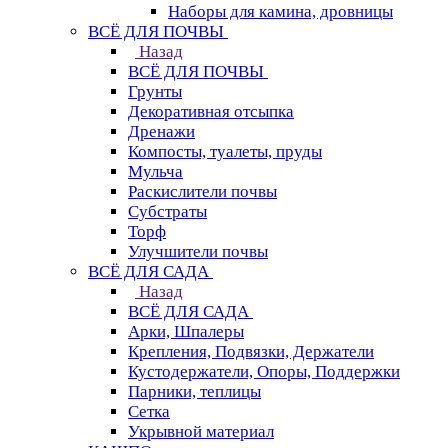
Наборы для камина, дровницы
ВСЁ ДЛЯ ПОЧВЫ
Назад
ВСЁ ДЛЯ ПОЧВЫ
Грунты
Декоративная отсыпка
Дренажи
Компосты, туалеты, пруды
Мульча
Раскислители почвы
Субстраты
Торф
Улучшители почвы
ВСЁ ДЛЯ САДА
Назад
ВСЁ ДЛЯ САДА
Арки, Шпалеры
Крепления, Подвязки, Держатели
Кустодержатели, Опоры, Поддержки
Парники, теплицы
Сетка
Укрывной материал