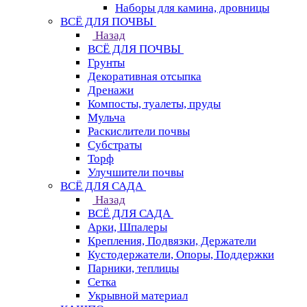
Наборы для камина, дровницы
ВСЁ ДЛЯ ПОЧВЫ
Назад
ВСЁ ДЛЯ ПОЧВЫ
Грунты
Декоративная отсыпка
Дренажи
Компосты, туалеты, пруды
Мульча
Раскислители почвы
Субстраты
Торф
Улучшители почвы
ВСЁ ДЛЯ САДА
Назад
ВСЁ ДЛЯ САДА
Арки, Шпалеры
Крепления, Подвязки, Держатели
Кустодержатели, Опоры, Поддержки
Парники, теплицы
Сетка
Укрывной материал