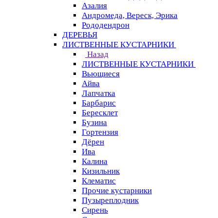
Азалия
Андромеда, Вереск, Эрика
Рододендрон
ДЕРЕВЬЯ
ЛИСТВЕННЫЕ КУСТАРНИКИ
Назад
ЛИСТВЕННЫЕ КУСТАРНИКИ
Вьющиеся
Айва
Лапчатка
Барбарис
Бересклет
Бузина
Гортензия
Дёрен
Ива
Калина
Кизильник
Клематис
Прочие кустарники
Пузыреплодник
Сирень