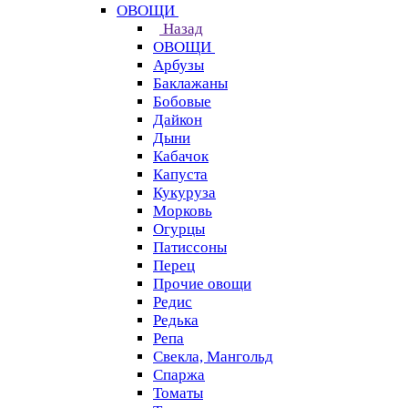
ОВОЩИ
Назад
ОВОЩИ
Арбузы
Баклажаны
Бобовые
Дайкон
Дыни
Кабачок
Капуста
Кукуруза
Морковь
Огурцы
Патиссоны
Перец
Прочие овощи
Редис
Редька
Репа
Свекла, Мангольд
Спаржа
Томаты