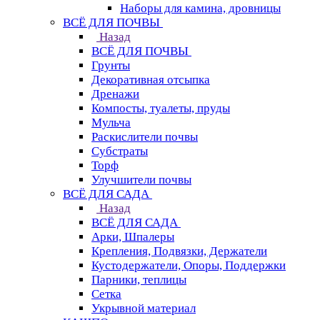
Наборы для камина, дровницы
ВСЁ ДЛЯ ПОЧВЫ
Назад
ВСЁ ДЛЯ ПОЧВЫ
Грунты
Декоративная отсыпка
Дренажи
Компосты, туалеты, пруды
Мульча
Раскислители почвы
Субстраты
Торф
Улучшители почвы
ВСЁ ДЛЯ САДА
Назад
ВСЁ ДЛЯ САДА
Арки, Шпалеры
Крепления, Подвязки, Держатели
Кустодержатели, Опоры, Поддержки
Парники, теплицы
Сетка
Укрывной материал