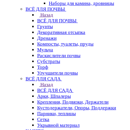
Наборы для камина, дровницы
ВСЁ ДЛЯ ПОЧВЫ
Назад
ВСЁ ДЛЯ ПОЧВЫ
Грунты
Декоративная отсыпка
Дренажи
Компосты, туалеты, пруды
Мульча
Раскислители почвы
Субстраты
Торф
Улучшители почвы
ВСЁ ДЛЯ САДА
Назад
ВСЁ ДЛЯ САДА
Арки, Шпалеры
Крепления, Подвязки, Держатели
Кустодержатели, Опоры, Поддержки
Парники, теплицы
Сетка
Укрывной материал