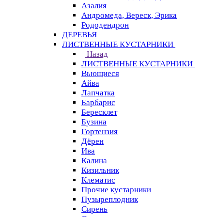
Азалия
Андромеда, Вереск, Эрика
Рододендрон
ДЕРЕВЬЯ
ЛИСТВЕННЫЕ КУСТАРНИКИ
Назад
ЛИСТВЕННЫЕ КУСТАРНИКИ
Вьющиеся
Айва
Лапчатка
Барбарис
Бересклет
Бузина
Гортензия
Дёрен
Ива
Калина
Кизильник
Клематис
Прочие кустарники
Пузыреплодник
Сирень