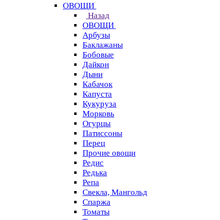
ОВОЩИ
Назад
ОВОЩИ
Арбузы
Баклажаны
Бобовые
Дайкон
Дыни
Кабачок
Капуста
Кукуруза
Морковь
Огурцы
Патиссоны
Перец
Прочие овощи
Редис
Редька
Репа
Свекла, Мангольд
Спаржа
Томаты