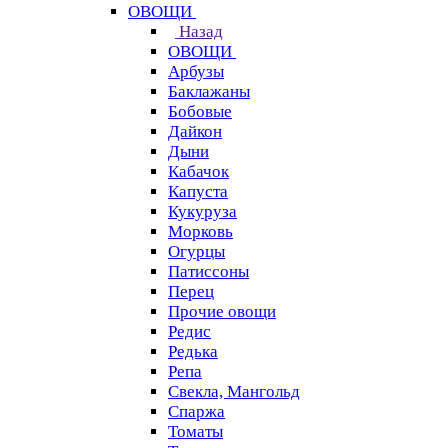
ОВОЩИ
Назад
ОВОЩИ
Арбузы
Баклажаны
Бобовые
Дайкон
Дыни
Кабачок
Капуста
Кукуруза
Морковь
Огурцы
Патиссоны
Перец
Прочие овощи
Редис
Редька
Репа
Свекла, Мангольд
Спаржа
Томаты