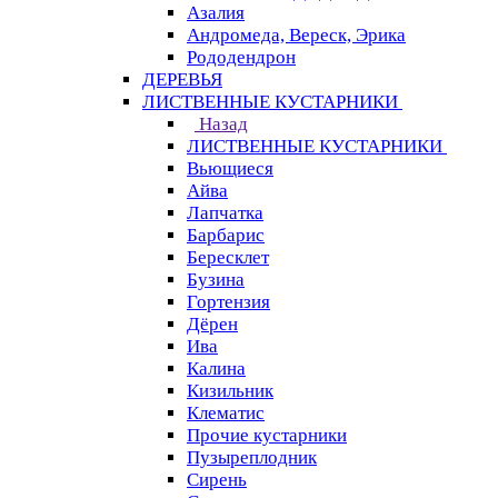
Азалия
Андромеда, Вереск, Эрика
Рододендрон
ДЕРЕВЬЯ
ЛИСТВЕННЫЕ КУСТАРНИКИ
Назад
ЛИСТВЕННЫЕ КУСТАРНИКИ
Вьющиеся
Айва
Лапчатка
Барбарис
Бересклет
Бузина
Гортензия
Дёрен
Ива
Калина
Кизильник
Клематис
Прочие кустарники
Пузыреплодник
Сирень