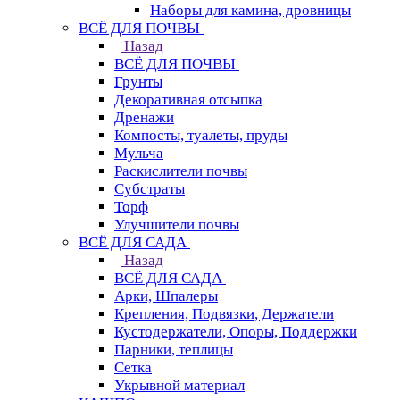
Наборы для камина, дровницы
ВСЁ ДЛЯ ПОЧВЫ
Назад
ВСЁ ДЛЯ ПОЧВЫ
Грунты
Декоративная отсыпка
Дренажи
Компосты, туалеты, пруды
Мульча
Раскислители почвы
Субстраты
Торф
Улучшители почвы
ВСЁ ДЛЯ САДА
Назад
ВСЁ ДЛЯ САДА
Арки, Шпалеры
Крепления, Подвязки, Держатели
Кустодержатели, Опоры, Поддержки
Парники, теплицы
Сетка
Укрывной материал