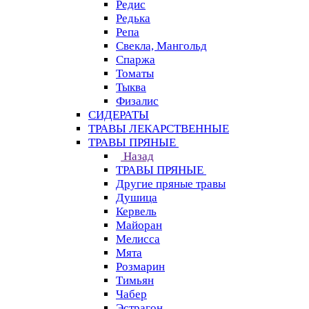
Редис
Редька
Репа
Свекла, Мангольд
Спаржа
Томаты
Тыква
Физалис
СИДЕРАТЫ
ТРАВЫ ЛЕКАРСТВЕННЫЕ
ТРАВЫ ПРЯНЫЕ
Назад
ТРАВЫ ПРЯНЫЕ
Другие пряные травы
Душица
Кервель
Майоран
Мелисса
Мята
Розмарин
Тимьян
Чабер
Эстрагон