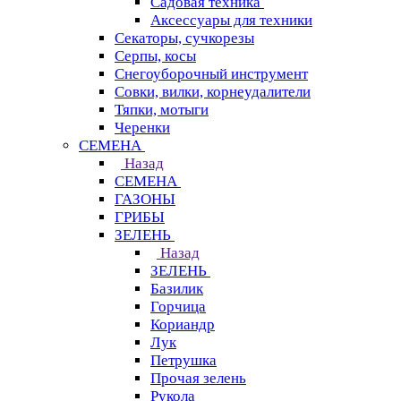
Садовая техника
Аксессуары для техники
Секаторы, сучкорезы
Серпы, косы
Снегоуборочный инструмент
Совки, вилки, корнеудалители
Тяпки, мотыги
Черенки
СЕМЕНА
Назад
СЕМЕНА
ГАЗОНЫ
ГРИБЫ
ЗЕЛЕНЬ
Назад
ЗЕЛЕНЬ
Базилик
Горчица
Кориандр
Лук
Петрушка
Прочая зелень
Рукола