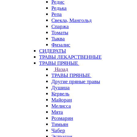
Редис
Редька
Репа
Свекла, Мангольд
Спаржа
Томаты
Тыква
Физалис
СИДЕРАТЫ
ТРАВЫ ЛЕКАРСТВЕННЫЕ
ТРАВЫ ПРЯНЫЕ
Назад
ТРАВЫ ПРЯНЫЕ
Другие пряные травы
Душица
Кервель
Майоран
Мелисса
Мята
Розмарин
Тимьян
Чабер
Эстрагон