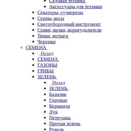
Садовая техника
Аксессуары для техники
Секаторы, сучкорезы
Серпы, косы
Снегоуборочный инструмент
Совки, вилки, корнеудалители
Тяпки, мотыги
Черенки
СЕМЕНА
Назад
СЕМЕНА
ГАЗОНЫ
ГРИБЫ
ЗЕЛЕНЬ
Назад
ЗЕЛЕНЬ
Базилик
Горчица
Кориандр
Лук
Петрушка
Прочая зелень
Рукола