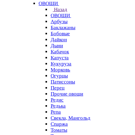
ОВОЩИ
Назад
ОВОЩИ
Арбузы
Баклажаны
Бобовые
Дайкон
Дыни
Кабачок
Капуста
Кукуруза
Морковь
Огурцы
Патиссоны
Перец
Прочие овощи
Редис
Редька
Репа
Свекла, Мангольд
Спаржа
Томаты