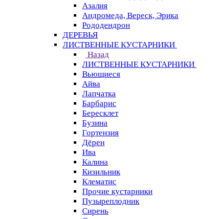
Азалия
Андромеда, Вереск, Эрика
Рододендрон
ДЕРЕВЬЯ
ЛИСТВЕННЫЕ КУСТАРНИКИ
Назад
ЛИСТВЕННЫЕ КУСТАРНИКИ
Вьющиеся
Айва
Лапчатка
Барбарис
Бересклет
Бузина
Гортензия
Дёрен
Ива
Калина
Кизильник
Клематис
Прочие кустарники
Пузыреплодник
Сирень