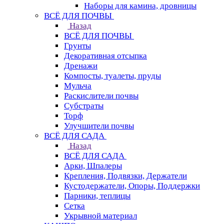
Наборы для камина, дровницы
ВСЁ ДЛЯ ПОЧВЫ
Назад
ВСЁ ДЛЯ ПОЧВЫ
Грунты
Декоративная отсыпка
Дренажи
Компосты, туалеты, пруды
Мульча
Раскислители почвы
Субстраты
Торф
Улучшители почвы
ВСЁ ДЛЯ САДА
Назад
ВСЁ ДЛЯ САДА
Арки, Шпалеры
Крепления, Подвязки, Держатели
Кустодержатели, Опоры, Поддержки
Парники, теплицы
Сетка
Укрывной материал