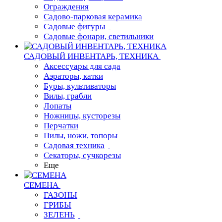
Ограждения
Садово-парковая керамика
Садовые фигуры
Садовые фонари, светильники
САДОВЫЙ ИНВЕНТАРЬ, ТЕХНИКА
Аксессуары для сада
Аэраторы, катки
Буры, культиваторы
Вилы, грабли
Лопаты
Ножницы, кусторезы
Перчатки
Пилы, ножи, топоры
Садовая техника
Секаторы, сучкорезы
Еще
СЕМЕНА
ГАЗОНЫ
ГРИБЫ
ЗЕЛЕНЬ