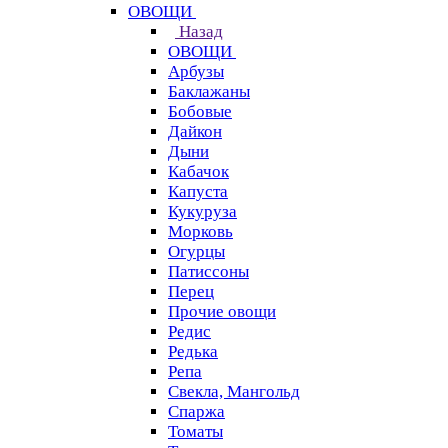
ОВОЩИ
Назад
ОВОЩИ
Арбузы
Баклажаны
Бобовые
Дайкон
Дыни
Кабачок
Капуста
Кукуруза
Морковь
Огурцы
Патиссоны
Перец
Прочие овощи
Редис
Редька
Репа
Свекла, Мангольд
Спаржа
Томаты