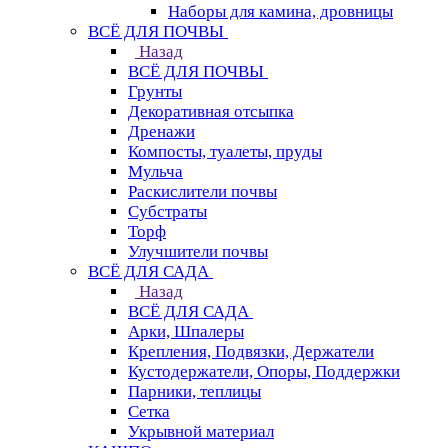
Наборы для камина, дровницы
ВСЁ ДЛЯ ПОЧВЫ
Назад
ВСЁ ДЛЯ ПОЧВЫ
Грунты
Декоративная отсыпка
Дренажи
Компосты, туалеты, пруды
Мульча
Раскислители почвы
Субстраты
Торф
Улучшители почвы
ВСЁ ДЛЯ САДА
Назад
ВСЁ ДЛЯ САДА
Арки, Шпалеры
Крепления, Подвязки, Держатели
Кустодержатели, Опоры, Поддержки
Парники, теплицы
Сетка
Укрывной материал