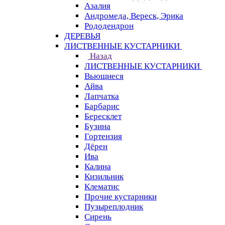
Азалия
Андромеда, Вереск, Эрика
Рододендрон
ДЕРЕВЬЯ
ЛИСТВЕННЫЕ КУСТАРНИКИ
Назад
ЛИСТВЕННЫЕ КУСТАРНИКИ
Вьющиеся
Айва
Лапчатка
Барбарис
Бересклет
Бузина
Гортензия
Дёрен
Ива
Калина
Кизильник
Клематис
Прочие кустарники
Пузыреплодник
Сирень