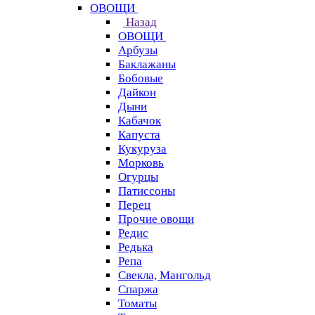
ОВОЩИ
Назад
ОВОЩИ
Арбузы
Баклажаны
Бобовые
Дайкон
Дыни
Кабачок
Капуста
Кукуруза
Морковь
Огурцы
Патиссоны
Перец
Прочие овощи
Редис
Редька
Репа
Свекла, Мангольд
Спаржа
Томаты