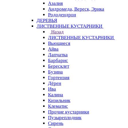
Азалия
Андромеда, Вереск, Эрика
Рододендрон
ДЕРЕВЬЯ
ЛИСТВЕННЫЕ КУСТАРНИКИ
Назад
ЛИСТВЕННЫЕ КУСТАРНИКИ
Вьющиеся
Айва
Лапчатка
Барбарис
Бересклет
Бузина
Гортензия
Дёрен
Ива
Калина
Кизильник
Клематис
Прочие кустарники
Пузыреплодник
Сирень