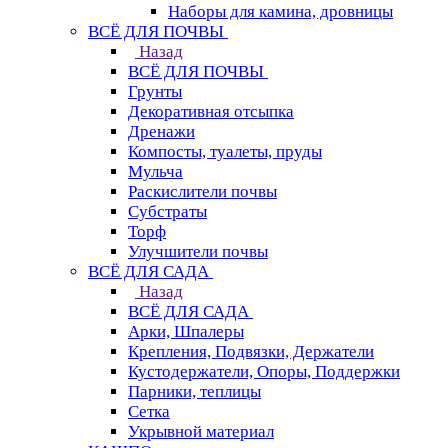
Наборы для камина, дровницы
ВСЁ ДЛЯ ПОЧВЫ
Назад
ВСЁ ДЛЯ ПОЧВЫ
Грунты
Декоративная отсыпка
Дренажи
Компосты, туалеты, пруды
Мульча
Раскислители почвы
Субстраты
Торф
Улучшители почвы
ВСЁ ДЛЯ САДА
Назад
ВСЁ ДЛЯ САДА
Арки, Шпалеры
Крепления, Подвязки, Держатели
Кустодержатели, Опоры, Поддержки
Парники, теплицы
Сетка
Укрывной материал