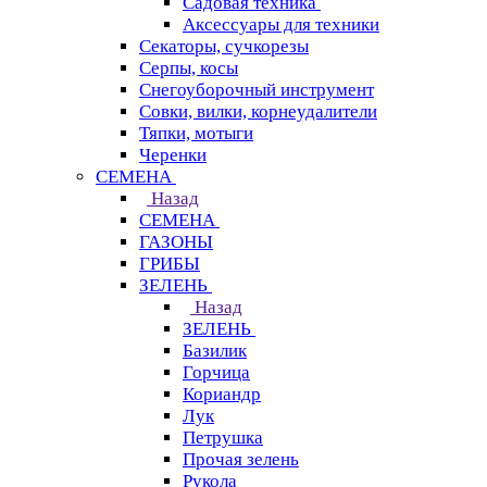
Садовая техника
Аксессуары для техники
Секаторы, сучкорезы
Серпы, косы
Снегоуборочный инструмент
Совки, вилки, корнеудалители
Тяпки, мотыги
Черенки
СЕМЕНА
Назад
СЕМЕНА
ГАЗОНЫ
ГРИБЫ
ЗЕЛЕНЬ
Назад
ЗЕЛЕНЬ
Базилик
Горчица
Кориандр
Лук
Петрушка
Прочая зелень
Рукола