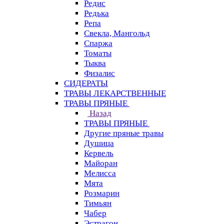
Редис
Редька
Репа
Свекла, Мангольд
Спаржа
Томаты
Тыква
Физалис
СИДЕРАТЫ
ТРАВЫ ЛЕКАРСТВЕННЫЕ
ТРАВЫ ПРЯНЫЕ
Назад
ТРАВЫ ПРЯНЫЕ
Другие пряные травы
Душица
Кервель
Майоран
Мелисса
Мята
Розмарин
Тимьян
Чабер
Эстрагон