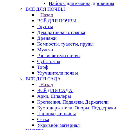
Наборы для камина, дровницы
ВСЁ ДЛЯ ПОЧВЫ
Назад
ВСЁ ДЛЯ ПОЧВЫ
Грунты
Декоративная отсыпка
Дренажи
Компосты, туалеты, пруды
Мульча
Раскислители почвы
Субстраты
Торф
Улучшители почвы
ВСЁ ДЛЯ САДА
Назад
ВСЁ ДЛЯ САДА
Арки, Шпалеры
Крепления, Подвязки, Держатели
Кустодержатели, Опоры, Поддержки
Парники, теплицы
Сетка
Укрывной материал