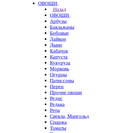
ОВОЩИ
Назад
ОВОЩИ
Арбузы
Баклажаны
Бобовые
Дайкон
Дыни
Кабачок
Капуста
Кукуруза
Морковь
Огурцы
Патиссоны
Перец
Прочие овощи
Редис
Редька
Репа
Свекла, Мангольд
Спаржа
Томаты