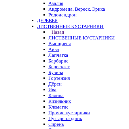
Азалия
Андромеда, Вереск, Эрика
Рододендрон
ДЕРЕВЬЯ
ЛИСТВЕННЫЕ КУСТАРНИКИ
Назад
ЛИСТВЕННЫЕ КУСТАРНИКИ
Вьющиеся
Айва
Лапчатка
Барбарис
Бересклет
Бузина
Гортензия
Дёрен
Ива
Калина
Кизильник
Клематис
Прочие кустарники
Пузыреплодник
Сирень